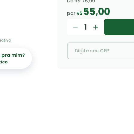
De
R$ 75,00
55,00
por
R$
1
rativa
Digite seu CEP
m pra mim?
tico