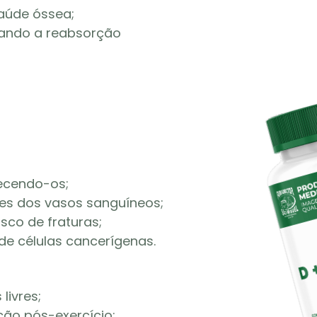
saúde óssea;
ulando a reabsorção
lecendo-os;
des dos vasos sanguíneos;
sco de fraturas;
de células cancerígenas.
livres;
ção pós-exercício;