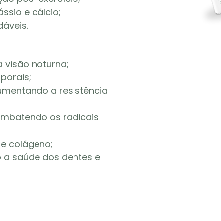
ssio e cálcio;
áveis.
a visão noturna;
porais;
umentando a resistência
combatendo os radicais
de colágeno;
o a saúde dos dentes e