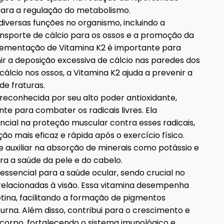
 para a regulação do metabolismo.
versas funções no organismo, incluindo a
nsporte de cálcio para os ossos e a promoção da
plementação de Vitamina K2 é importante para
ir a deposição excessiva de cálcio nas paredes dos
cálcio nos ossos, a Vitamina K2 ajuda a prevenir a
de fraturas.
é reconhecida por seu alto poder antioxidante,
nte para combater os radicais livres. Ela
ial na proteção muscular contra esses radicais,
mais eficaz e rápida após o exercício físico.
e auxiliar na absorção de minerais como potássio e
ara a saúde da pele e do cabelo.
essencial para a saúde ocular, sendo crucial no
relacionadas à visão. Essa vitamina desempenha
ina, facilitando a formação de pigmentos
urna. Além disso, contribui para o crescimento e
corpo, fortalecendo o sistema imunológico e