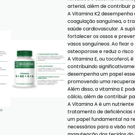
arterial, além de contribuir
A Vitamina K2 desempenha di
coagulação sanguínea, o tra
saúde cardiovascular. A su
fortalecer os ossos e preven
vasos sanguíneos. Ao fixar o 
osteoporose e reduz o risco 
A Vitamina E, ou tocoferol, 
contribuindo significativame
desempenha um papel essenc
promovendo uma recuperação 
Além disso, a vitamina E pod
cálcio, além de contribuir p
A Vitamina A é um nutriente 
va
tratamento de deficiências 
um papel fundamental na ret
necessários para a visão not
manutenção dos tecidos do 